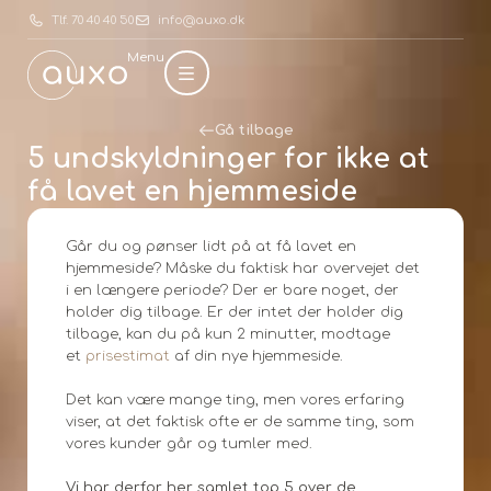
Tlf. 70 40 40 50
info@auxo.dk
Menu
Gå tilbage
5 undskyldninger for ikke at
få lavet en hjemmeside
Går du og pønser lidt på at få lavet en
hjemmeside? Måske du faktisk har overvejet det
i en længere periode? Der er bare noget, der
holder dig tilbage. Er der intet der holder dig
tilbage, kan du på kun 2 minutter, modtage
et
prisestimat
af din nye hjemmeside.
Det kan være mange ting, men vores erfaring
viser, at det faktisk ofte er de samme ting, som
vores kunder går og tumler med.
Vi har derfor her samlet top 5 over de