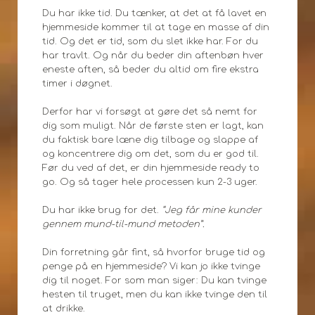
Du har ikke tid. Du tænker, at det at få lavet en
hjemmeside kommer til at tage en masse af din
tid. Og det er tid, som du slet ikke har. For du
har travlt. Og når du beder din aftenbøn hver
eneste aften, så beder du altid om fire ekstra
timer i døgnet.
Derfor har vi forsøgt at gøre det så nemt for
dig som muligt. Når de første sten er lagt, kan
du faktisk bare læne dig tilbage og slappe af
og koncentrere dig om det, som du er god til.
Før du ved af det, er din hjemmeside ready to
go. Og så tager hele processen kun 2-3 uger.
Du har ikke brug for det.
“Jeg får mine kunder
gennem mund-til-mund metoden”.
Din forretning går fint, så hvorfor bruge tid og
penge på en hjemmeside? Vi kan jo ikke tvinge
dig til noget. For som man siger: Du kan tvinge
hesten til truget, men du kan ikke tvinge den til
at drikke.