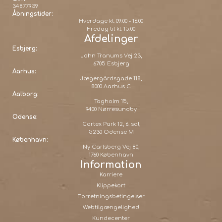
34877939
Åbningstider:
Hverdage kl. 09:00 - 16:00
Fredag til kl. 15:00
Afdelinger
Esbjerg:
John Tranums Vej 23,
6705 Esbjerg
Aarhus:
Jægergårdsgade 118,
8000 Aarhus C
Aalborg:
Tagholm 15,
9400 Nørresundby
Odense:
Cortex Park 12, 6. sal,
5230 Odense M
København:
Ny Carlsberg Vej 80,
1760 København
Information
Karriere
Klippekort
Forretningsbetingelser
Webtilgængelighed
Kundecenter