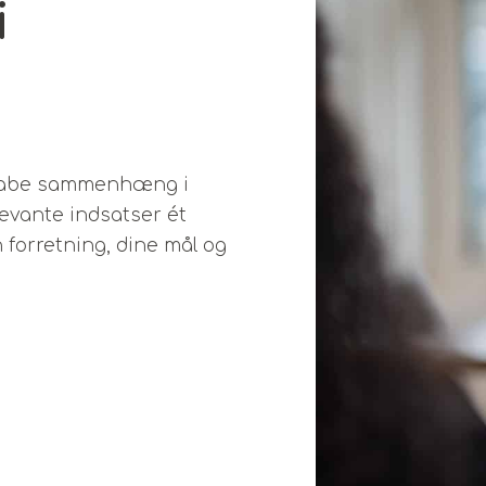
i
skabe sammenhæng i
levante indsatser ét
n forretning, dine mål og