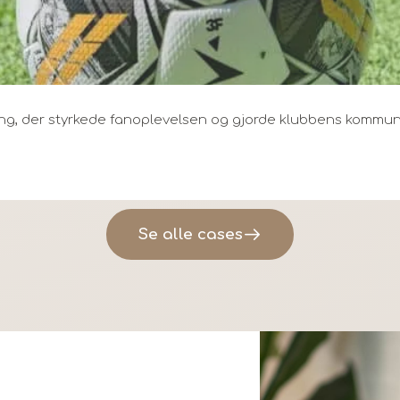
ning, der styrkede fanoplevelsen og gjorde klubbens kommun
Se alle cases