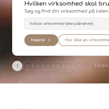
Hvilken virksomhed skal bru
Søg og find din virksomhed på listen
Næste
Har ikke en virksomh
Få din
Gå tilbage
1
2
3
4
5
6
7