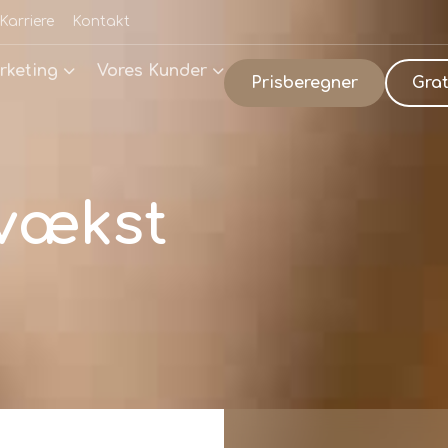
Karriere
Kontakt
rketing
Vores Kunder
Prisberegner
Grat
 vækst