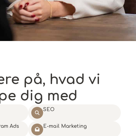
ere på, hvad vi
pe dig med
SEO
ram Ads
E-mail Marketing