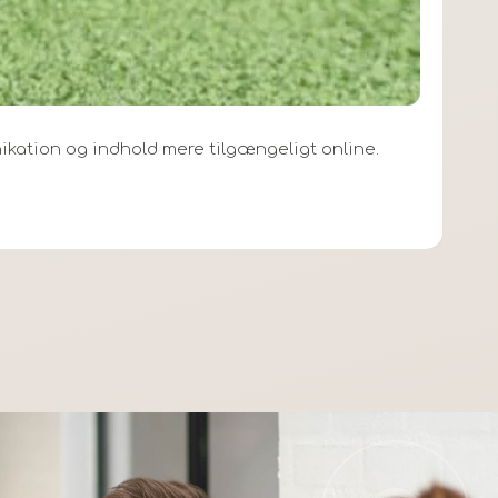
ikation og indhold mere tilgængeligt online.
B
S