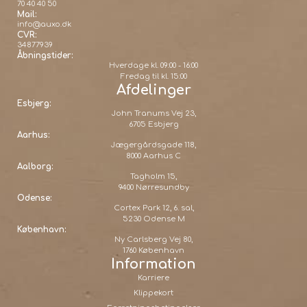
70 40 40 50
Mail:
info@auxo.dk
CVR:
34877939
Åbningstider:
Hverdage kl. 09:00 - 16:00
Fredag til kl. 15:00
Afdelinger
Esbjerg:
John Tranums Vej 23,
6705 Esbjerg
Aarhus:
Jægergårdsgade 118,
8000 Aarhus C
Aalborg:
Tagholm 15,
9400 Nørresundby
Odense:
Cortex Park 12, 6. sal,
5230 Odense M
København:
Ny Carlsberg Vej 80,
1760 København
Information
Karriere
Klippekort