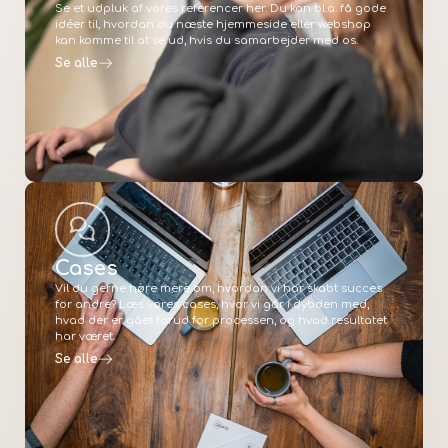
Se et udpluk af vores referencer her. Du kan bl.a. få gode
idéer til, hvordan du næste hjemmeside eller webshop
kan komme til at se ud, hvis du samarbejder med os.
Se alle
Cases
Vil du gerne høre mere om, hvordan vi har skabt succes
for andre? Læs vores cases, hvor vi går i dybden med,
hvad der er gået forud for processen, og hvad resultatet
har været.
Se alle