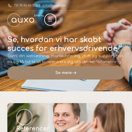
Tlf. 70 40 40 50
info@auxo.dk
Menu
Se, hvordan vi har skabt
succes for erhvervsdrivende
Saml din webløsning, markedsføring, drift og support hos
os og få tid til at koncentrere dig om din kerneforretning.
Se mere
Referencer