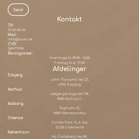
Kontakt
Tlf:
70 40 40 50
Mail:
info@auxo.dk
CVR:
34877939
Åbningstider:
Hverdage kl. 09:00 - 16:00
Fredag til kl. 15:00
Afdelinger
Esbjerg:
John Tranums Vej 23,
6705 Esbjerg
Aarhus:
Jægergårdsgade 118,
8000 Aarhus C
Aalborg:
Tagholm 15,
9400 Nørresundby
Odense:
Cortex Park 12, 6. sal,
5230 Odense M
København:
Ny Carlsberg Vej 80,