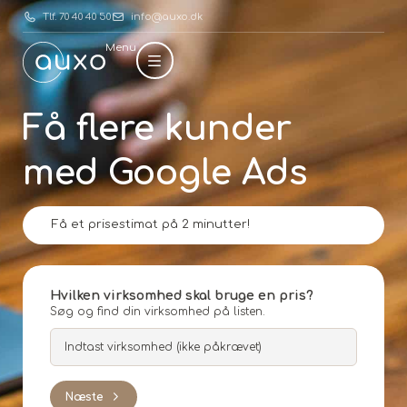
Tlf. 70 40 40 50
info@auxo.dk
Menu
Få flere kunder
med Google Ads
Få et prisestimat på 2 minutter!
Hvilken virksomhed skal bruge en pris?
Søg og find din virksomhed på listen.
Næste