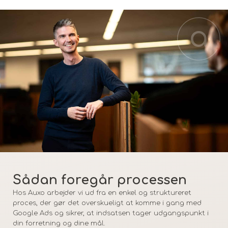
Sådan foregår processen
Hos Auxo arbejder vi ud fra en enkel og struktureret
proces, der gør det overskueligt at komme i gang med
Google Ads og sikrer, at indsatsen tager udgangspunkt i
din forretning og dine mål.