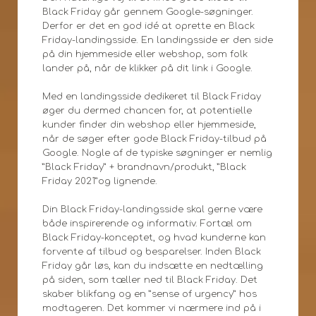
Black Friday går gennem Google-søgninger.
Derfor er det en god idé at oprette en Black
Friday-landingsside. En landingsside er den side
på din hjemmeside eller webshop, som folk
lander på, når de klikker på dit link i Google.
Med en landingsside dedikeret til Black Friday
øger du dermed chancen for, at potentielle
kunder finder din webshop eller hjemmeside,
når de søger efter gode Black Friday-tilbud på
Google. Nogle af de typiske søgninger er nemlig
”Black Friday” + brandnavn/produkt, ”Black
Friday 2021”og lignende.
Din Black Friday-landingsside skal gerne være
både inspirerende og informativ. Fortæl om
Black Friday-konceptet, og hvad kunderne kan
forvente af tilbud og besparelser. Inden Black
Friday går løs, kan du indsætte en nedtælling
på siden, som tæller ned til Black Friday. Det
skaber blikfang og en ”sense of urgency” hos
modtageren. Det kommer vi nærmere ind på i