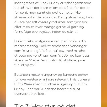
Indbegrebet af Black Friday er tidsbegrænsede
tilbud, hvor det bare er om at slå til, før det er
for sent, men samtidig skal du heller ikke
stresse potentielle kunder. Det gælder især, hvis
du sælger lidt dyrere produkter som fjernsyn
eller møbler, hvor mange gerne vil gøre sig
fornuftige overvejelser, inden de slår til.
Du kan f.eks. vælge dine ord med omhu i din
markedsføring. Udskift stressende vendinger
som ”skynd dig!”, ”slå til nu” osv. med mindre
stressende vendinger som ”sidder du klar bag
skærmen?” eller ”er du klar til at klikke gode
tilbud hjem?”.
Balancen mellem urgency og kundens behov
for overvejelse er mindre relevant, hvis du kører
Black Week med tilbud hele ugen op til Black
Friday – her har kunderne bedre tid til at
overveje deres køb.
Tip 7: Hav styr på det