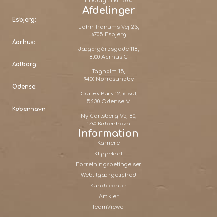
Fredag til kl. 15:00
Afdelinger
Esbjerg:
John Tranums Vej 23,
6705 Esbjerg
Aarhus:
Jægergårdsgade 118,
8000 Aarhus C
Aalborg:
Tagholm 15,
9400 Nørresundby
Odense:
Cortex Park 12, 6. sal,
5230 Odense M
København:
Ny Carlsberg Vej 80,
1760 København
Information
Karriere
Klippekort
Forretningsbetingelser
Webtilgængelighed
Kundecenter
Artikler
TeamViewer