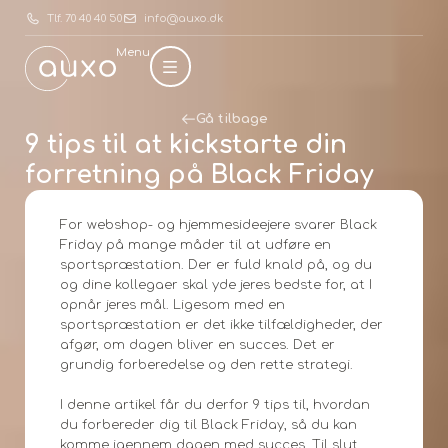
Tlf. 70 40 40 50
info@auxo.dk
Menu
Gå tilbage
9 tips til at kickstarte din
forretning på Black Friday
For webshop- og hjemmesideejere svarer Black
Friday på mange måder til at udføre en
sportspræstation. Der er fuld knald på, og du
og dine kollegaer skal yde jeres bedste for, at I
opnår jeres mål. Ligesom med en
sportspræstation er det ikke tilfældigheder, der
afgør, om dagen bliver en succes. Det er
grundig forberedelse og den rette strategi.
I denne artikel får du derfor 9 tips til, hvordan
du forbereder dig til Black Friday, så du kan
komme igennem dagen med succes. Til slut