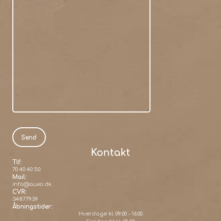
Kontakt
Tlf:
70 40 40 50
Mail:
info@auxo.dk
CVR:
34877939
Åbningstider:
Hverdage kl. 09:00 - 16:00