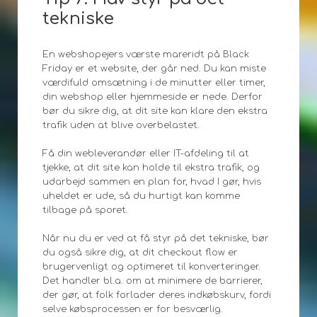
tekniske
En webshopejers værste mareridt på Black
Friday er et website, der går ned. Du kan miste
værdifuld omsætning i de minutter eller timer,
din webshop eller hjemmeside er nede. Derfor
bør du sikre dig, at dit site kan klare den ekstra
trafik uden at blive overbelastet.
Få din webleverandør eller IT-afdeling til at
tjekke, at dit site kan holde til ekstra trafik, og
udarbejd sammen en plan for, hvad I gør, hvis
uheldet er ude, så du hurtigt kan komme
tilbage på sporet.
Når nu du er ved at få styr på det tekniske, bør
du også sikre dig, at dit checkout flow er
brugervenligt og optimeret til konverteringer.
Det handler bl.a. om at minimere de barrierer,
der gør, at folk forlader deres indkøbskurv, fordi
selve købsprocessen er for besværlig.