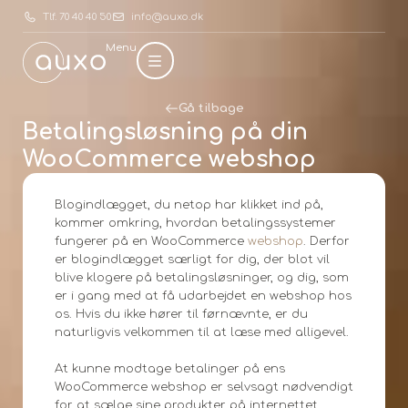
Tlf. 70 40 40 50
info@auxo.dk
Menu
Gå tilbage
Betalingsløsning på din
WooCommerce webshop
Blogindlægget, du netop har klikket ind på,
kommer omkring, hvordan betalingssystemer
fungerer på en WooCommerce
webshop
. Derfor
er blogindlægget særligt for dig, der blot vil
blive klogere på betalingsløsninger, og dig, som
er i gang med at få udarbejdet en webshop hos
os. Hvis du ikke hører til førnævnte, er du
naturligvis velkommen til at læse med alligevel.
At kunne modtage betalinger på ens
WooCommerce webshop er selvsagt nødvendigt
for at sælge sine produkter på internettet.