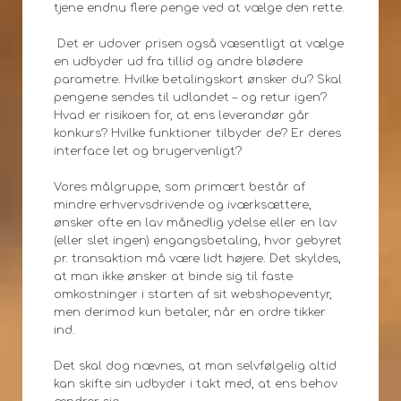
tjene endnu flere penge ved at vælge den rette.
Det er udover prisen også væsentligt at vælge
en udbyder ud fra tillid og andre blødere
parametre. Hvilke betalingskort ønsker du? Skal
pengene sendes til udlandet – og retur igen?
Hvad er risikoen for, at ens leverandør går
konkurs? Hvilke funktioner tilbyder de? Er deres
interface let og brugervenligt?
Vores målgruppe, som primært består af
mindre erhvervsdrivende og iværksættere,
ønsker ofte en lav månedlig ydelse eller en lav
(eller slet ingen) engangsbetaling, hvor gebyret
pr. transaktion må være lidt højere. Det skyldes,
at man ikke ønsker at binde sig til faste
omkostninger i starten af sit webshopeventyr,
men derimod kun betaler, når en ordre tikker
ind.
Det skal dog nævnes, at man selvfølgelig altid
kan skifte sin udbyder i takt med, at ens behov