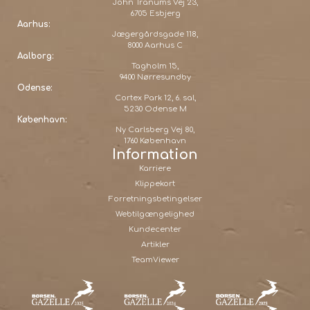
John Tranums Vej 23,
6705 Esbjerg
Aarhus:
Jægergårdsgade 118,
8000 Aarhus C
Aalborg:
Tagholm 15,
9400 Nørresundby
Odense:
Cortex Park 12, 6. sal,
5230 Odense M
København:
Ny Carlsberg Vej 80,
1760 København
Information
Karriere
Klippekort
Forretningsbetingelser
Webtilgængelighed
Kundecenter
Artikler
TeamViewer