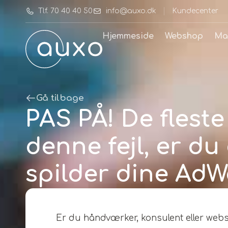
Tlf. 70 40 40 50
info@auxo.dk
Kundecenter
Hjemmeside
Webshop
Ma
Gå tilbage
PAS PÅ! De fles
denne fejl, er d
spilder dine AdW
Er du håndværker, konsulent eller web