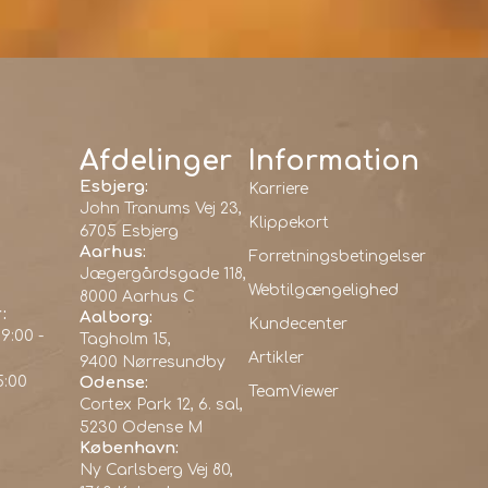
Afdelinger
Information
Esbjerg:
Karriere
John Tranums Vej 23,
Klippekort
6705 Esbjerg
Aarhus:
Forretningsbetingelser
Jægergårdsgade 118,
Webtilgængelighed
8000 Aarhus C
:
Aalborg:
Kundecenter
9:00 -
Tagholm 15,
Artikler
9400 Nørresundby
5:00
Odense:
TeamViewer
Cortex Park 12, 6. sal,
5230 Odense M
København:
Ny Carlsberg Vej 80,