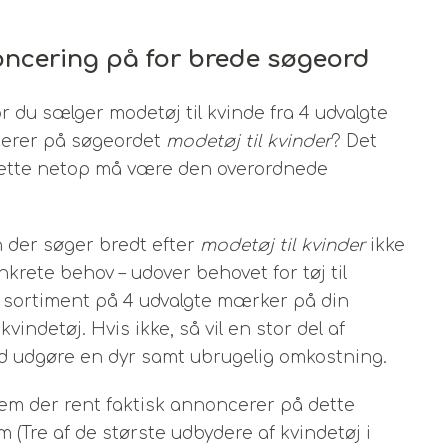
noncering på for brede søgeord
 du sælger modetøj til kvinde fra 4 udvalgte
cerer på søgeordet
modetøj til kvinder
? Det
 dette netop må være den overordnede
 der søger bredt efter
modetøj til kvinder
ikke
ete behov – udover behovet for tøj til
it sortiment på 4 udvalgte mærker på din
ndetøj. Hvis ikke, så vil en stor del af
rd udgøre en dyr samt ubrugelig omkostning.
em der rent faktisk annoncerer på dette
Tre af de største udbydere af kvindetøj i