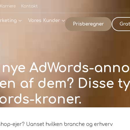
Karriere
Kontakt
rketing
Vores Kunder
Prisberegner
Grat
te nye AdWords-ann
u en af dem? Disse t
ords-kroner.
shop-ejer? Uanset hvilken branche og erhverv