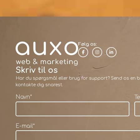
Følg os:
Skriv til os
Har du spørgsmål eller brug for support? Send os en be
kontakte dig snarest.
Navn
*
T
E-mail
*