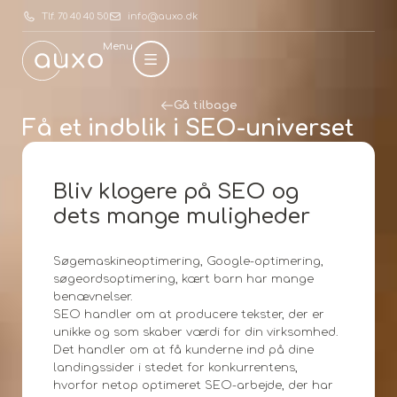
Tlf. 70 40 40 50
info@auxo.dk
Menu
Gå tilbage
Få et indblik i SEO-universet
Bliv klogere på SEO og
dets mange muligheder
Søgemaskineoptimering, Google-optimering,
søgeordsoptimering, kært barn har mange
benævnelser.
SEO handler om at producere tekster, der er
unikke og som skaber værdi for din virksomhed.
Det handler om at få kunderne ind på dine
landingssider i stedet for konkurrentens,
hvorfor netop optimeret SEO-arbejde, der har