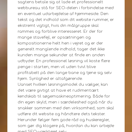
sagtens betale sig at lade et professionelt
webbureau stå for SEO-delen i forbindelse med
en eventuel udarbejdelse af hjemmeside. Den
tekst og det indhold som dit website rummer, er
ekstremt vigtigt, hvis din målgruppe skal
rammes og forblive interesseret. Er der for
mange stavefejl, er opsætningen og
kompositionerne helt hen i vejret og er der
generelt manglende indhold, tager det ikke
kunden mange sekunder at finde en anden
udbyder. En professionel løsning vil koste flere
penge i starten, men vil uden tvivl blive
profitabelt på den lange bane og tjene sig selv
hjem. Synlighed er altafgørende.
Uanset hvilken løsningsmodel du vælger, kan
det være givtigt at have et rudimentært
kendskab til søgemaskineoptimering. Både for
din egen skyld, men i særdeleshed også når du
snakker sammen med den virksomhed, som skal
udføre dit website og håndtere dets tekster.
Herunder følger fem gode råd og huskeregler,
som gør dig klogere på, hvordan du kan arbejde
med SEO-værktøjet selv.