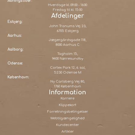
Åbningstider:
Hverdage kl. 09:00 - 16:00
Fredag til kl. 15:00
Afdelinger
Esbjerg:
John Tranums Vej 23,
6705 Esbjerg
Aarhus:
Jægergårdsgade 118,
8000 Aarhus C
Aalborg:
Tagholm 15,
9400 Nørresundby
Odense:
Cortex Park 12, 6. sal,
5230 Odense M
København:
Ny Carlsberg Vej 80,
1760 København
Information
Karriere
Klippekort
Forretningsbetingelser
Webtilgængelighed
Kundecenter
Artikler