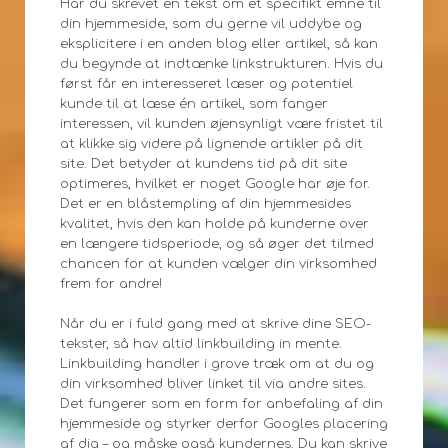
Har du skrevet en tekst om et specifikt emne til
din hjemmeside, som du gerne vil uddybe og
eksplicitere i en anden blog eller artikel, så kan
du begynde at indtænke linkstrukturen. Hvis du
først får en interesseret læser og potentiel
kunde til at læse én artikel, som fanger
interessen, vil kunden øjensynligt være fristet til
at klikke sig videre på lignende artikler på dit
site. Det betyder at kundens tid på dit site
optimeres, hvilket er noget Google har øje for.
Det er en blåstempling af din hjemmesides
kvalitet, hvis den kan holde på kunderne over
en længere tidsperiode, og så øger det tilmed
chancen for at kunden vælger din virksomhed
frem for andre!
Når du er i fuld gang med at skrive dine SEO-
tekster, så hav altid linkbuilding in mente.
Linkbuilding handler i grove træk om at du og
din virksomhed bliver linket til via andre sites.
Det fungerer som en form for anbefaling af din
hjemmeside og styrker derfor Googles placering
af dig – og måske også kundernes. Du kan skrive