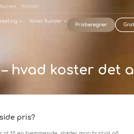
Karriere
Kontakt
rketing
Vores Kunder
Prisberegner
Grat
– hvad koster det a
side pris?
 at få en hjemmeside, støder man hurtigt på