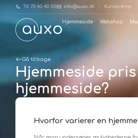
Tlf. 70 40 40 50
info@auxo.dk
Kundecenter
Hjemmeside
Webshop
Ma
Gå tilbage
Hjemmeside pris 
hjemmeside?
Hvorfor varierer en hjemme
Når man undersøger mulighederne for