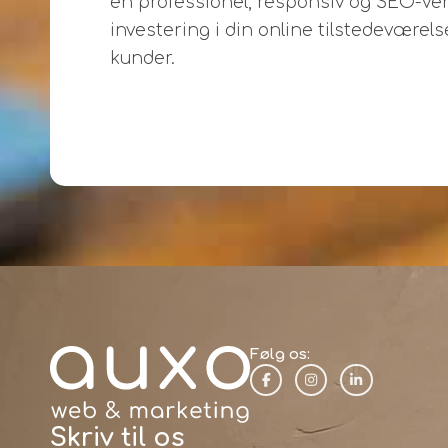
en professionel, responsiv og SEO-venl
investering i din online tilstedeværelse
kunder.
Følg os:
Skriv til os