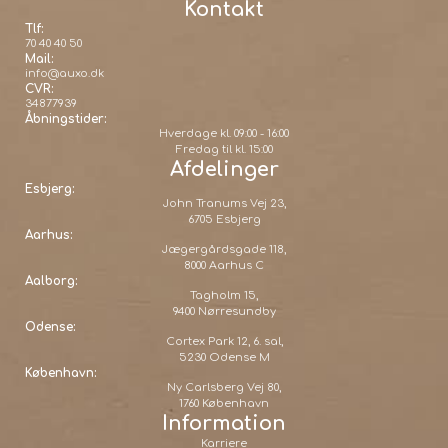
Kontakt
Tlf:
70 40 40 50
Mail:
info@auxo.dk
CVR:
34877939
Åbningstider:
Hverdage kl. 09:00 - 16:00
Fredag til kl. 15:00
Afdelinger
Esbjerg:
John Tranums Vej 23,
6705 Esbjerg
Aarhus:
Jægergårdsgade 118,
8000 Aarhus C
Aalborg:
Tagholm 15,
9400 Nørresundby
Odense:
Cortex Park 12, 6. sal,
5230 Odense M
København:
Ny Carlsberg Vej 80,
1760 København
Information
Karriere