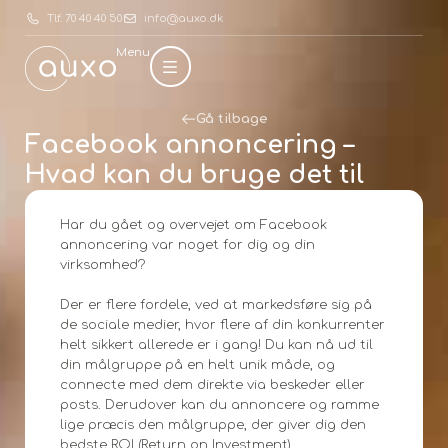
Tlf. 70 40 40 50
info@auxo.dk
Menu
Gå tilbage
Facebook annoncering –
Hvad kan du bruge det til
Har du gået og overvejet om Facebook
annoncering var noget for dig og din
virksomhed?
Der er flere fordele, ved at markedsføre sig på
de sociale medier, hvor flere af din konkurrenter
helt sikkert allerede er i gang! Du kan nå ud til
din målgruppe på en helt unik måde, og
connecte med dem direkte via beskeder eller
posts. Derudover kan du annoncere og ramme
lige præcis den målgruppe, der giver dig den
bedste ROI (Return on Investment)