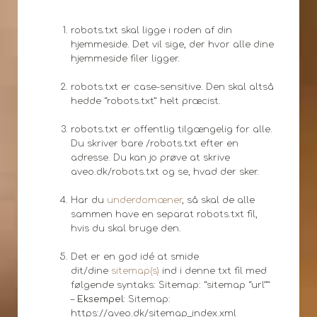
robots.txt skal ligge i roden af din
hjemmeside. Det vil sige, der hvor alle dine
hjemmeside filer ligger.
robots.txt er case-sensitive. Den skal altså
hedde “robots.txt” helt præcist.
robots.txt er offentlig tilgængelig for alle.
Du skriver bare /robots.txt efter en
adresse. Du kan jo prøve at skrive
aveo.dk/robots.txt og se, hvad der sker.
Har du
underdomæner
, så skal de alle
sammen have en separat robots.txt fil,
hvis du skal bruge den.
Det er en god idé at smide
dit/dine
sitemap(s)
ind i denne txt fil med
følgende syntaks: Sitemap: “sitemap “url””
–
Eksempel:
Sitemap:
https://aveo.dk/sitemap_index.xml