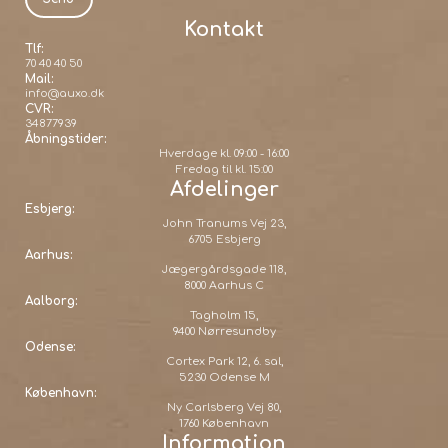
Kontakt
Tlf:
70 40 40 50
Mail:
info@auxo.dk
CVR:
34877939
Åbningstider:
Hverdage kl. 09:00 - 16:00
Fredag til kl. 15:00
Afdelinger
Esbjerg:
John Tranums Vej 23,
6705 Esbjerg
Aarhus:
Jægergårdsgade 118,
8000 Aarhus C
Aalborg:
Tagholm 15,
9400 Nørresundby
Odense:
Cortex Park 12, 6. sal,
5230 Odense M
København:
Ny Carlsberg Vej 80,
1760 København
Information