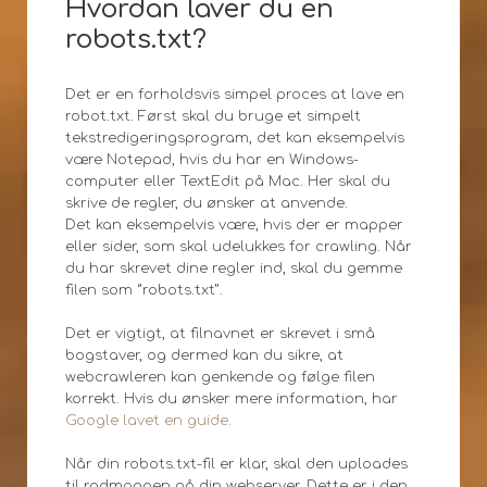
Hvordan laver du en
robots.txt?
Det er en forholdsvis simpel proces at lave en
robot.txt. Først skal du bruge et simpelt
tekstredigeringsprogram, det kan eksempelvis
være Notepad, hvis du har en Windows-
computer eller TextEdit på Mac. Her skal du
skrive de regler, du ønsker at anvende.
Det kan eksempelvis være, hvis der er mapper
eller sider, som skal udelukkes for crawling. Når
du har skrevet dine regler ind, skal du gemme
filen som ‘’robots.txt’’.
Det er vigtigt, at filnavnet er skrevet i små
bogstaver, og dermed kan du sikre, at
webcrawleren kan genkende og følge filen
korrekt. Hvis du ønsker mere information, har
Google lavet en guide.
Når din robots.txt-fil er klar, skal den uploades
til rodmappen på din webserver. Dette er i den