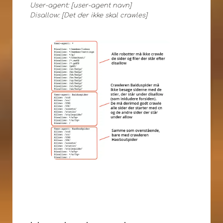
User-agent: [user-agent navn]
Disallow: [Det der ikke skal crawles]