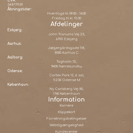
CVR:
34877939
Åbningstider:
Hverdage kl. 09:00 - 16:00
Fredag til kl. 15:00
Afdelinger
Esbjerg:
John Tranums Vej 23,
6705 Esbjerg
Aarhus:
Jægergårdsgade 118,
8000 Aarhus C
Aalborg:
Tagholm 15,
9400 Nørresundby
Odense:
Cortex Park 12, 6. sal,
5230 Odense M
København:
Ny Carlsberg Vej 80,
1760 København
Information
Karriere
Klippekort
Forretningsbetingelser
Webtilgængelighed
Kundecenter