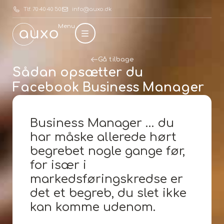
Tlf. 70 40 40 50
info@auxo.dk
Menu
Gå tilbage
Sådan opsætter du
Facebook Business Manager
Business Manager … du
har måske allerede hørt
begrebet nogle gange før,
for især i
markedsføringskredse er
det et begreb, du slet ikke
kan komme udenom.