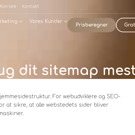
Karriere
Kontakt
rketing
Vores Kunder
Prisberegner
Grat
g dit sitemap mest 
 hjemmesidestruktur. For webudviklere og SEO-
r at sikre, at alle webstedets sider bliver
maskiner.