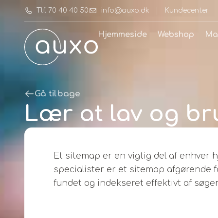
Tlf. 70 40 40 50
info@auxo.dk
Kundecenter
Hjemmeside
Webshop
Ma
Gå tilbage
Lær at lav og bru
Et sitemap er en vigtig del af enhver
specialister er et sitemap afgørende fo
fundet og indekseret effektivt af søge