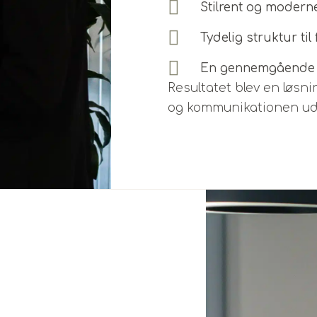
Stilrent og modern
Tydelig struktur ti
En gennemgående v
Resultatet blev en løsni
og kommunikationen uda