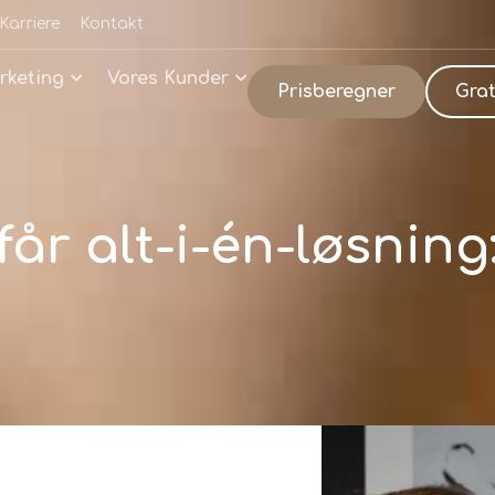
Karriere
Kontakt
rketing
Vores Kunder
Prisberegner
Grat
år alt-i-én-løsnin