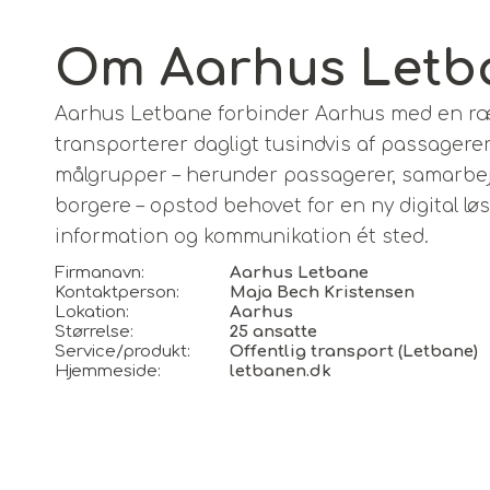
Om Aarhus Letb
Aarhus Letbane forbinder Aarhus med en ræk
transporterer dagligt tusindvis af passagere
målgrupper – herunder passagerer, samarbej
borgere – opstod behovet for en ny digital l
information og kommunikation ét sted.
Firmanavn:
Aarhus Letbane
Kontaktperson:
Maja Bech Kristensen
Lokation:
Aarhus
Størrelse:
25 ansatte
Service/produkt:
Offentlig transport (Letbane)
Hjemmeside:
letbanen.dk