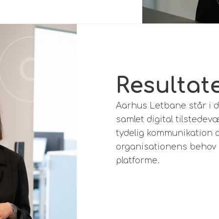
Resultat
Aarhus Letbane står i
samlet digital tilstede
tydelig kommunikation o
organisationens behov 
platforme.