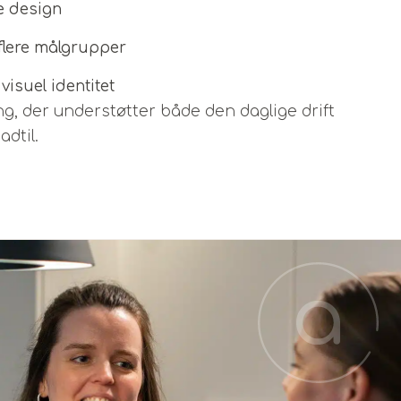
e design
l flere målgrupper
isuel identitet
ng, der understøtter både den daglige drift
dtil.