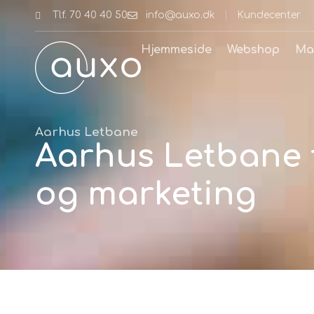
Tlf. 70 40 40 50
info@auxo.dk
Kundecenter
Hjemmeside
Webshop
Ma
Aarhus Letbane
Aarhus Letbane f
og marketing