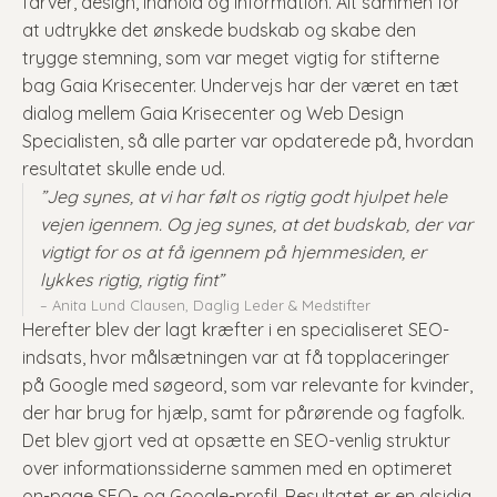
farver, design, indhold og information. Alt sammen for
at udtrykke det ønskede budskab og skabe den
trygge stemning, som var meget vigtig for stifterne
bag Gaia Krisecenter. Undervejs har der været en tæt
dialog mellem Gaia Krisecenter og Web Design
Specialisten, så alle parter var opdaterede på, hvordan
resultatet skulle ende ud.
”Jeg synes, at vi har følt os rigtig godt hjulpet hele
vejen igennem. Og jeg synes, at det budskab, der var
vigtigt for os at få igennem på hjemmesiden, er
lykkes rigtig, rigtig fint”
– Anita Lund Clausen, Daglig Leder & Medstifter
Herefter blev der lagt kræfter i en specialiseret SEO-
indsats, hvor målsætningen var at få topplaceringer
på Google med søgeord, som var relevante for kvinder,
der har brug for hjælp, samt for pårørende og fagfolk.
Det blev gjort ved at opsætte en SEO-venlig struktur
over informationssiderne sammen med en optimeret
on-page SEO- og Google-profil. Resultatet er en alsidig