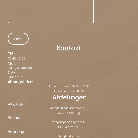
Kontakt
Tlf:
70 40 40 50
Mail:
info@auxo.dk
CVR:
34877939
Åbningstider:
Hverdage kl. 09:00 - 16:00
Fredag til kl. 15:00
Afdelinger
Esbjerg:
John Tranums Vej 23,
6705 Esbjerg
Aarhus:
Jægergårdsgade 118,
8000 Aarhus C
Aalborg:
Tagholm 15,