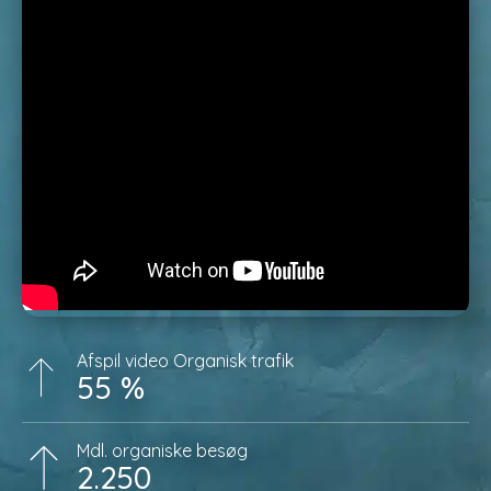
Afspil video Organisk trafik
55 %
Mdl. organiske besøg
2.250