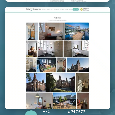
HEX:
#74C5C2