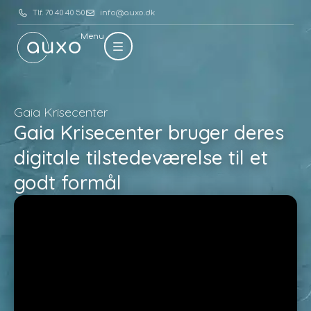
Tlf. 70 40 40 50
info@auxo.dk
Menu
Gaia Krisecenter
Gaia Krisecenter bruger deres
digitale tilstedeværelse til et
godt formål