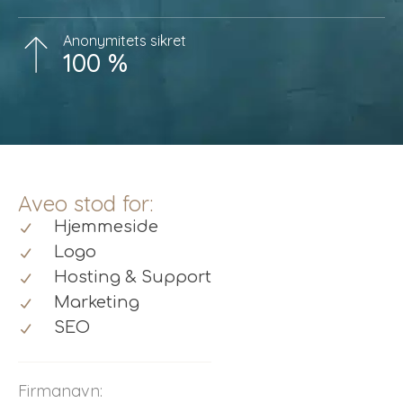
Anonymitets sikret
100 %
Aveo stod for:
Hjemmeside
Logo
Hosting & Support
Marketing
SEO
Firmanavn: