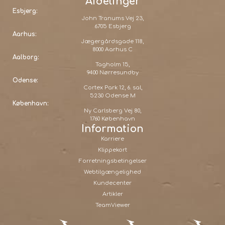
Afdelinger
Esbjerg:
John Tranums Vej 23,
6705 Esbjerg
Aarhus:
Jægergårdsgade 118,
8000 Aarhus C
Aalborg:
Tagholm 15,
9400 Nørresundby
Odense:
Cortex Park 12, 6. sal,
5230 Odense M
København:
Ny Carlsberg Vej 80,
1760 København
Information
Karriere
Klippekort
Forretningsbetingelser
Webtilgængelighed
Kundecenter
Artikler
TeamViewer