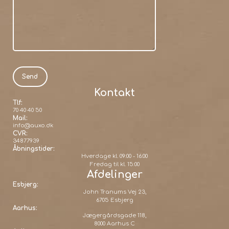
Kontakt
Tlf:
70 40 40 50
Mail:
info@auxo.dk
CVR:
34877939
Åbningstider:
Hverdage kl. 09:00 - 16:00
Fredag til kl. 15:00
Afdelinger
Esbjerg:
John Tranums Vej 23,
6705 Esbjerg
Aarhus:
Jægergårdsgade 118,
8000 Aarhus C