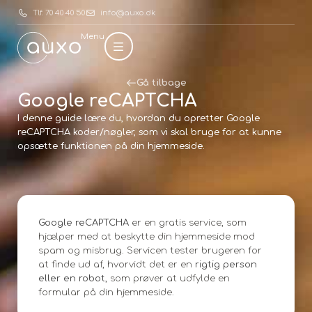
Tlf. 70 40 40 50
info@auxo.dk
Menu
Gå tilbage
Google reCAPTCHA
I denne guide lære du, hvordan du opretter Google
reCAPTCHA koder/nøgler, som vi skal bruge for at kunne
opsætte funktionen på din hjemmeside.
Google reCAPTCHA
er en gratis service, som
hjælper med at beskytte din hjemmeside mod
spam og misbrug. Servicen tester brugeren for
at finde ud af, hvorvidt det er en
rigtig person
eller en robot
, som prøver at udfylde en
formular på din hjemmeside.