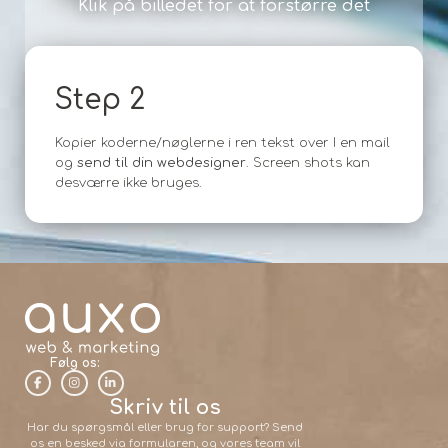
Klik på billedet for at forstørre det
Step 2
Kopier koderne/nøglerne i ren tekst over I en mail
og
send til din webdesigner
. Screen shots kan
desværre ikke bruges.
Følg os:
Skriv til os
Har du spørgsmål eller brug for support? Send
os en besked via formularen, og vores team vil