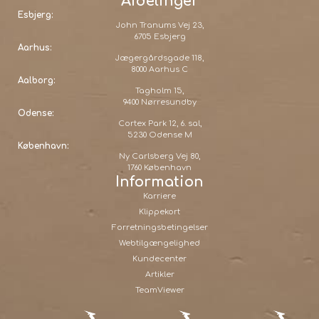
Afdelinger
Esbjerg:
John Tranums Vej 23,
6705 Esbjerg
Aarhus:
Jægergårdsgade 118,
8000 Aarhus C
Aalborg:
Tagholm 15,
9400 Nørresundby
Odense:
Cortex Park 12, 6. sal,
5230 Odense M
København:
Ny Carlsberg Vej 80,
1760 København
Information
Karriere
Klippekort
Forretningsbetingelser
Webtilgængelighed
Kundecenter
Artikler
TeamViewer