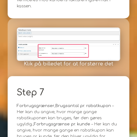
verificeres mod kundens fakturerings-e-mail i
kassen.
Klik på billedet for at forstørre det
Step 7
Forbrugsgrænser
,
Brugsantal pr. rabatkupon
–
Her kan du angive, hvor mange gange
rabatkuponen kan bruges, før den gøres
ugyldig.,
Forbrugsgrænse pr. kunde
– Her kan du
angive, hvor mange gange en rabatkupon kan
bruges pr. kunde, før den bliver ugyldig for