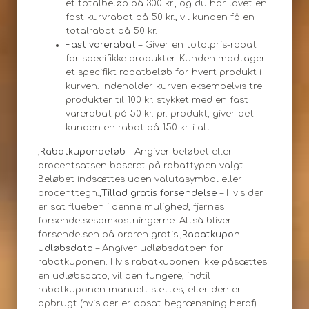
et totalbeløb på 300 kr., og du har lavet en
fast kurvrabat på 50 kr., vil kunden få en
totalrabat på 50 kr.
Fast varerabat
– Giver en totalpris-rabat
for specifikke produkter. Kunden modtager
et specifikt rabatbeløb for hvert produkt i
kurven. Indeholder kurven eksempelvis tre
produkter til 100 kr. stykket med en fast
varerabat på 50 kr. pr. produkt, giver det
kunden en rabat på 150 kr. i alt.
,
Rabatkuponbeløb
– Angiver beløbet eller
procentsatsen baseret på rabattypen valgt.
Beløbet indsættes uden valutasymbol eller
procenttegn.,
Tillad gratis forsendelse
– Hvis der
er sat flueben i denne mulighed, fjernes
forsendelsesomkostningerne. Altså bliver
forsendelsen på ordren gratis.,
Rabatkupon
udløbsdato
– Angiver udløbsdatoen for
rabatkuponen. Hvis rabatkuponen ikke påsættes
en udløbsdato, vil den fungere, indtil
rabatkuponen manuelt slettes, eller den er
opbrugt (hvis der er opsat begrænsning heraf).